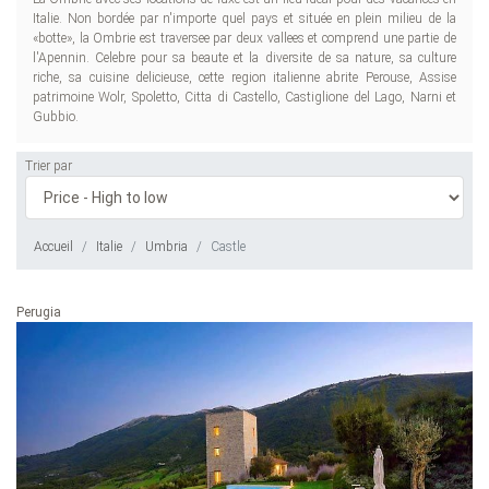
Italie. Non bordée par n'importe quel pays et située en plein milieu de la
«botte», la Ombrie est traversee par deux vallees et comprend une partie de
l'Apennin. Celebre pour sa beaute et la diversite de sa nature, sa culture
riche, sa cuisine delicieuse, cette region italienne abrite Perouse, Assise
patrimoine Wolr, Spoletto, Citta di Castello, Castiglione del Lago, Narni et
Gubbio.
Trier par
Accueil
Italie
Umbria
Castle
Perugia