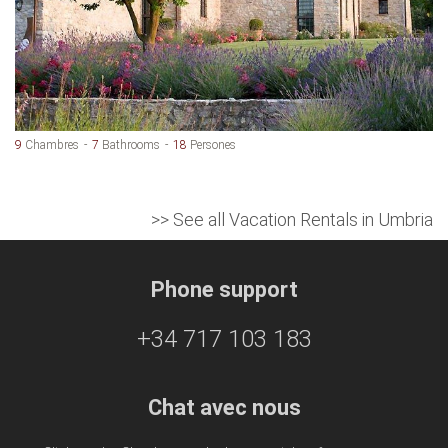
9
Chambres
7
Bathrooms
18
Persones
>> See all Vacation Rentals in Umbria
Phone support
+34 717 103 183
Chat avec nous