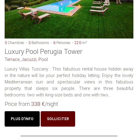
3
Chambres
3
Bathrooms
6
Persones
220
m²
Luxury Pool Perugia Tower
Terrace, Jacuzzi, Pool
Luxury Villas Tuscany : This fabulous rental house hidden away
in the nature will be your perfect holiday letting. Enjoy the lovely
Mediterranean sun and spectacular views in this fabulous
property that sleeps six people. There are three beautiful
bedrooms: two with king-size beds and one with two...
Price from
338 €
/night
PLUS D'INFO
SOLLICITER