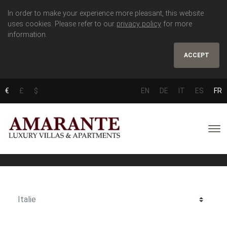
In order to make your experience more pleasant, this website
uses cookies. Please refer to our
privacy policy
for more
information.
ACCEPT
€
£
$
EN
DE
IT
ES
FR