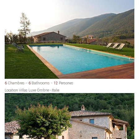
6
Chambres
6
Bathrooms
12
Persones
Location Villas Luxe Ombrie - Italie