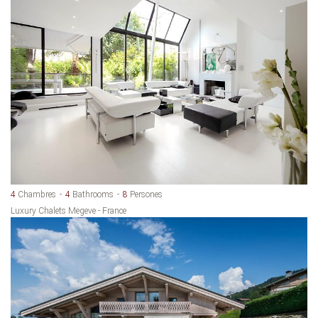
4
Chambres
4
Bathrooms
8
Persones
Luxury Chalets Megeve - France