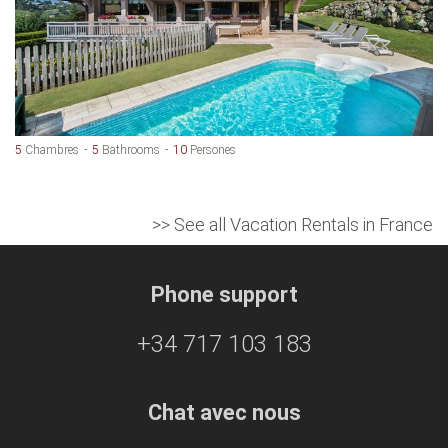
5
Chambres
5
Bathrooms
10
Persones
>> See all Vacation Rentals in France
Phone support
+34 717 103 183
Chat avec nous