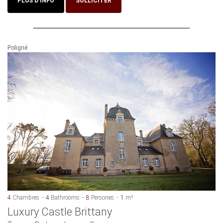
PLUS D'INFO
SOLLICITER
Poligné
4
Chambres
4
Bathrooms
8
Persones
1
m²
Luxury Castle Brittany