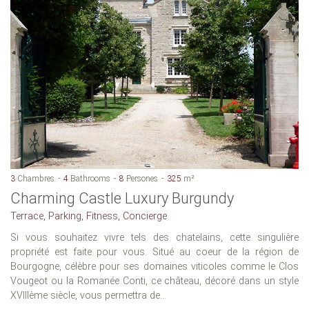
3
Chambres
4
Bathrooms
8
Persones
325
m²
Charming Castle Luxury Burgundy
Terrace, Parking, Fitness, Concierge
Si vous souhaitez vivre tels des chatelains, cette singulière
propriété est faite pour vous. Situé au coeur de la région de
Bourgogne, célèbre pour ses domaines viticoles comme le Clos
Vougeot ou la Romanée Conti, ce château, décoré dans un style
XVIIIème siècle, vous permettra de...