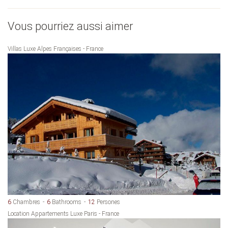
Vous pourriez aussi aimer
Villas Luxe Alpes Françaises - France
6
Chambres
6
Bathrooms
12
Persones
Location Appartements Luxe Paris - France