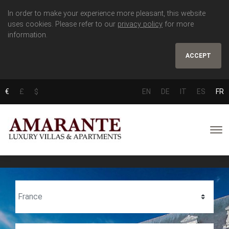
In order to make your experience more pleasant, this website
uses cookies. Please refer to our
privacy policy
for more
information.
ACCEPT
€
£
$
EN
DE
IT
ES
FR