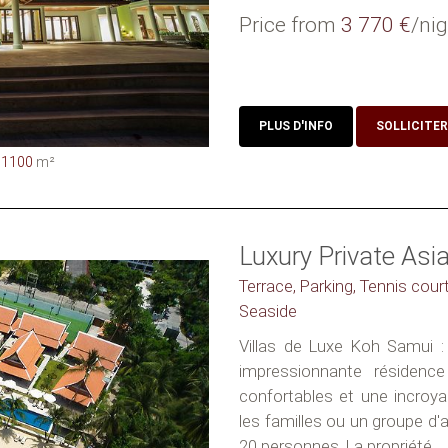
Price from
3 770 €
/nig
PLUS D'INFO
SOLLICITER
1100
m²
Luxury Private Asi
Terrace, Parking, Tennis court
Seaside
Villas de Luxe Koh Samui : 
impressionnante résidence
confortables et une incroy
les familles ou un groupe d'a
20 personnes. La propriété...