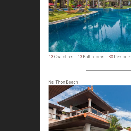
13
Chambres
13
Bathrooms
30
Persone
Nai Thon Beach