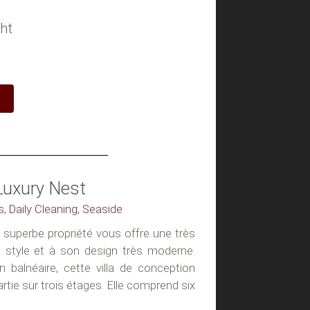
ht
Luxury Nest
s, Daily Cleaning, Seaside
e superbe propriété vous offre une très
n style et à son design très moderne.
n balnéaire, cette villa de conception
artie sur trois étages. Elle comprend six