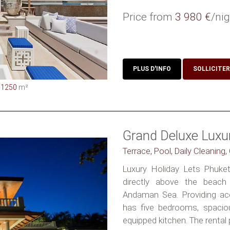
Price from
3 980 €
/nig
PLUS D'INFO
SOLLICITER
1250
m²
Grand Deluxe Luxu
Terrace, Pool, Daily Cleaning
Luxury Holiday Lets Phuket
directly above the beach 
Andaman Sea. Providing acc
has five bedrooms, spaciou
equipped kitchen. The rental p