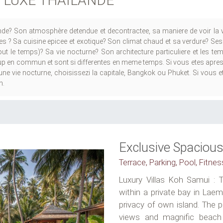
 LUXE THAILANDE
de? Son atmosphère detendue et decontractee, sa maniere de voir la vi
s ? Sa cuisine epicee et exotique? Son climat chaud et sa verdure? Ses
t le temps)? Sa vie nocturne? Son architecture particuliere et les t
up en commun et sont si differentes en meme temps. Si vous etes apres d
ne vie nocturne, choisissezi la capitale, Bangkok ou Phuket. Si vous ete
n.
Exclusive Spacious 
Terrace, Parking, Pool, Fitne
Luxury Villas Koh Samui : T
within a private bay in Lae
privacy of own island. The 
views and magnific beach 