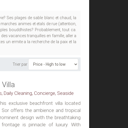
e? Ses plages de sable blanc et chaud, la
 marches animes et etals de rue (attention,
emples bouddhistes? Probablement, tout ca.
es vacances tranquilles en famille, aller a
s un ermite a la recherche de la paix et la
Trier par
Villa
ss, Daily Cleaning, Concierge, Seaside
his exclusive beachfront villa located
m Sor offers the ambience and tropical
prominent design with the breathtaking
frontage is pinnacle of luxury. With