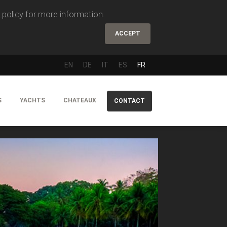
 policy
for more information.
ACCEPT
EN
DE
IT
ES
FR
S
YACHTS
CHATEAUX
CONTACT