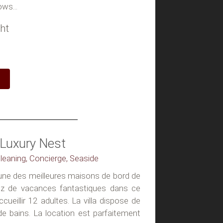
ws...
ht
Luxury Nest
 Cleaning, Concierge, Seaside
 une des meilleures maisons de bord de
tez de vacances fantastiques dans ce
ueillir 12 adultes. La villa dispose de
de bains. La location est parfaitement