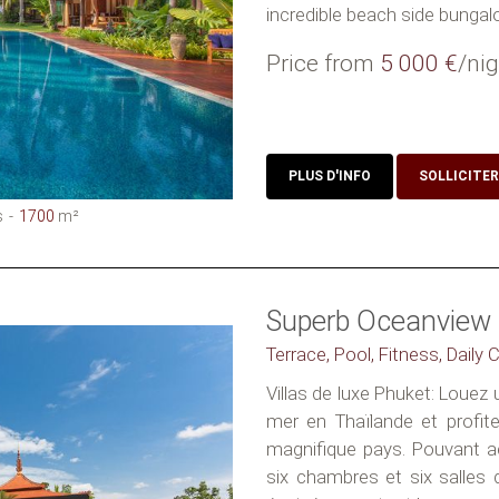
incredible beach side bungalo
Price from
5 000 €
/nig
PLUS D'INFO
SOLLICITER
s
1700
m²
Superb Oceanview 
Terrace, Pool, Fitness, Daily
Villas de luxe Phuket: Louez
mer en Thaïlande et profi
magnifique pays. Pouvant acc
six chambres et six salles 