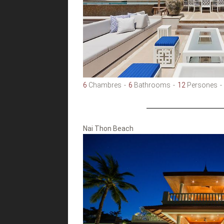
6
Chambres
6
Bathrooms
12
Persones
Nai Thon Beach