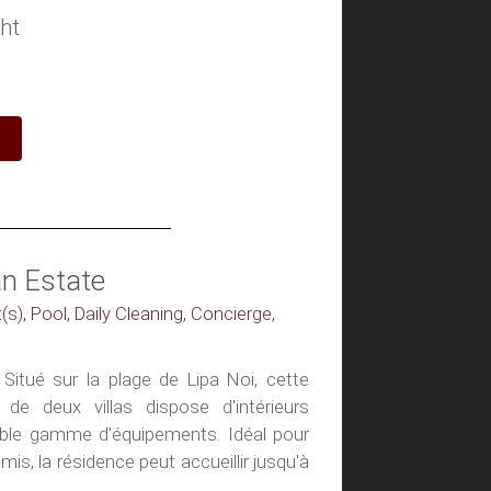
ht
an Estate
(s), Pool, Daily Cleaning, Concierge,
Situé sur la plage de Lipa Noi, cette
 de deux villas dispose d'intérieurs
able gamme d'équipements. Idéal pour
mis, la résidence peut accueillir jusqu'à