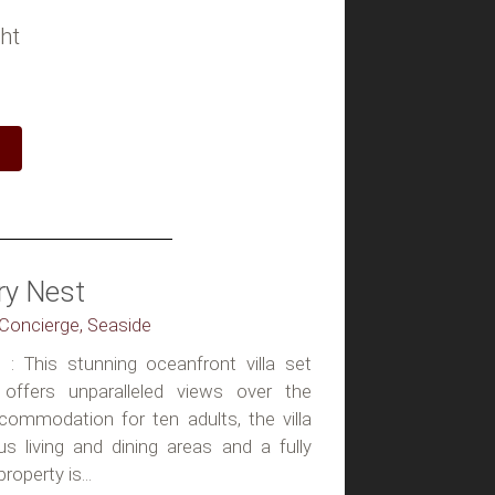
ht
ry Nest
, Concierge, Seaside
 : This stunning oceanfront villa set
offers unparalleled views over the
ommodation for ten adults, the villa
s living and dining areas and a fully
roperty is...