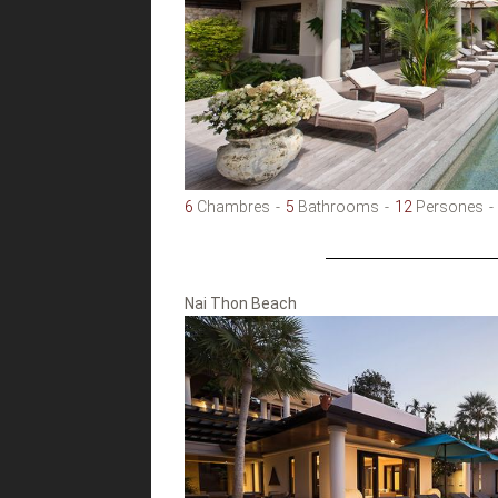
6
Chambres
5
Bathrooms
12
Persones
Nai Thon Beach