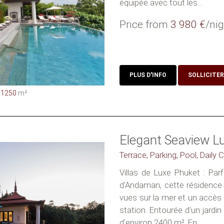
équipée avec tout les...
Price from
3 980 €
/nig
PLUS D'INFO
SOLLICITER
1250
m²
Elegant Seaview L
Terrace, Parking, Pool, Daily
Villas de Luxe Phuket : Pa
d'Andaman, cette résidence 
vues sur la mer et un accès f
station. Entourée d'un jardin 
d'environ 2400 m². En...