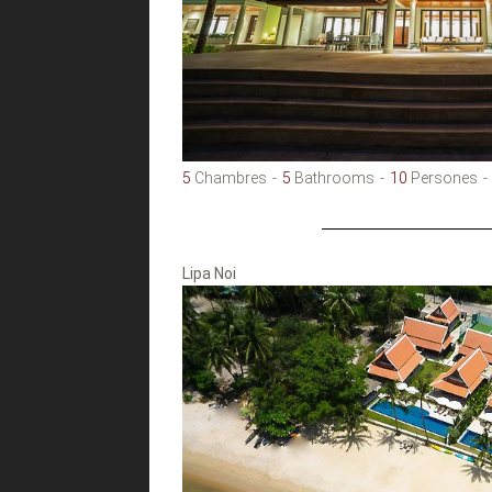
5
Chambres
5
Bathrooms
10
Persones
Lipa Noi