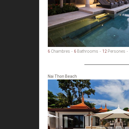
6
Chambres
6
Bathrooms
12
Persones
Nai Thon Beach