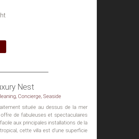
ht
uxury Nest
 Cleaning, Concierge, Seaside
rfaitement située au dessus de la mer
offre de fabuleuses et spectaculaires
acile aux principales installations de la
tropical, cette villa est d'une superficie