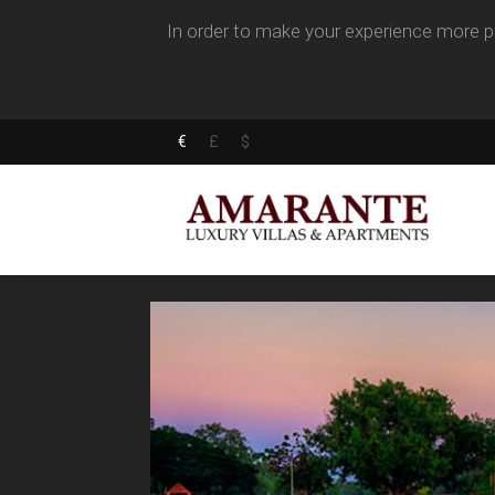
In order to make your experience more pl
€
£
$