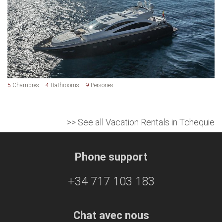
5
Chambres
4
Bathrooms
9
Persones
>> See all Vacation Rentals in Tchequie
Phone support
+34 717 103 183
Chat avec nous