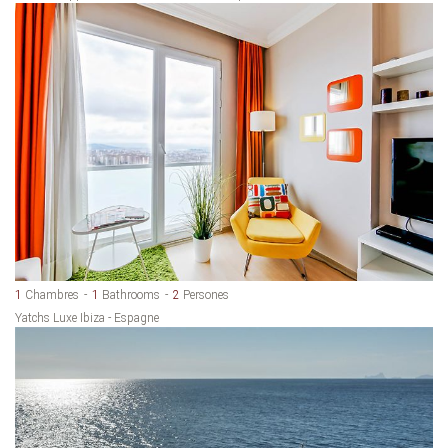
1
Chambres
1
Bathrooms
2
Persones
Yatchs Luxe Ibiza - Espagne