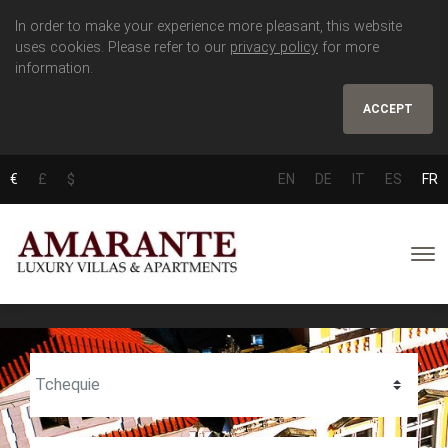
In order to make your experience more pleasant, this website
uses cookies. Please refer to our
privacy policy
for more
information.
ACCEPT
€
£
$
EN
DE
IT
ES
FR