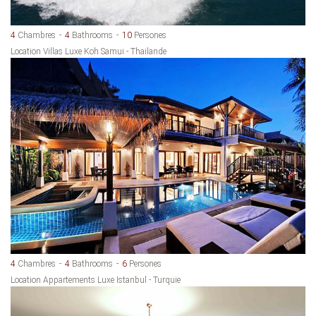
4
Chambres
4
Bathrooms
10
Persones
Location Villas Luxe Koh Samui - Thailande
4
Chambres
4
Bathrooms
6
Persones
Location Appartements Luxe Istanbul - Turquie