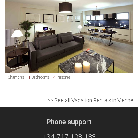
1
Chambres
1
Bathrooms
4
Persones
>> See all Vacation Rentals in Vienne
Phone support
+34 717 103 183