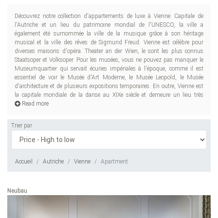
Découvrez notre collection d'appartements de luxe à Vienne. Capitale de
important, car plus de 450 danses sont encore tenues chaque année,
l'Autriche et un lieu du patrimoine mondial de l'UNESCO, la ville a
cer
également été surnommée la ville de la musique grâce à son héritage
musical et la ville des rêves de Sigmund Freud. Vienne est célèbre pour
diverses maisons d'opéra. Theater an der Wien, le sont les plus connus
Staatsoper et Volksoper. Pour les musées, vous ne pouvez pas manquer le
Museumquartier qui servait écuries impériales à l'époque, comme il est
essentiel de voir le Musée d'Art Moderne, le Musée Leopold, le Musée
d'architecture et de plusieurs expositions temporaires. En outre, Vienne est
la capitale mondiale de la danse au XIXe siècle et demeure un lieu très
Read more
Trier par
Accueil
Autriche
Vienne
Apartment
Neubau