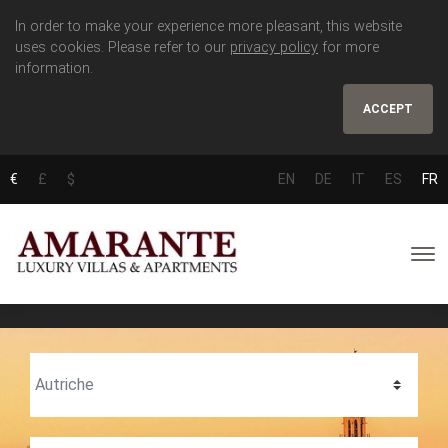
In order to make your experience more pleasant, this website
uses cookies. Please refer to our
privacy policy
for more
information.
ACCEPT
€
£
$
EN
DE
IT
ES
FR