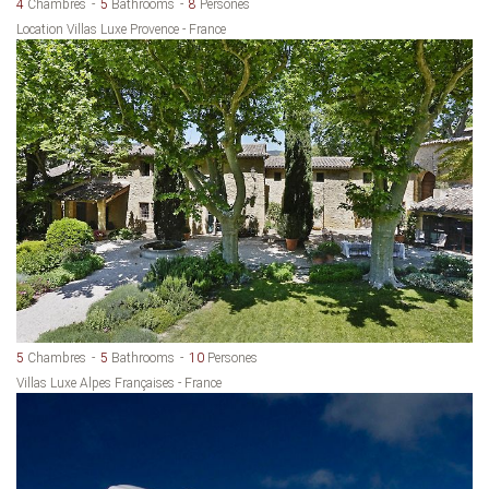
4
Chambres
5
Bathrooms
8
Persones
Location Villas Luxe Provence - France
5
Chambres
5
Bathrooms
10
Persones
Villas Luxe Alpes Françaises - France