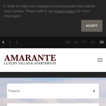
In order to make your experience more pleasant, this website
uses cookies. Please refer to our
privacy policy
for more
information.
ACCEPT
€
£
$
EN
DE
IT
ES
FR