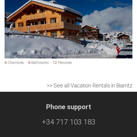
6
Chambres
6
Bathrooms
12
Persones
>> See all Vacation Rentals in Biarritz
Phone support
+34 717 103 183