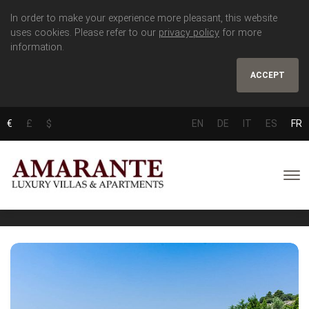
In order to make your experience more pleasant, this website
uses cookies. Please refer to our
privacy policy
for more
information.
ACCEPT
€
£
$
EN
DE
IT
ES
FR