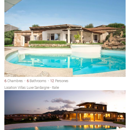
6
Chambres
6
Bathrooms
12
Persones
Location Villas Luxe Sardaigne - Italie