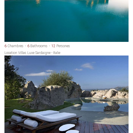
6
Chambres
6
Bathrooms
12
Persones
Location Villas Luxe Sardaigne - Italie