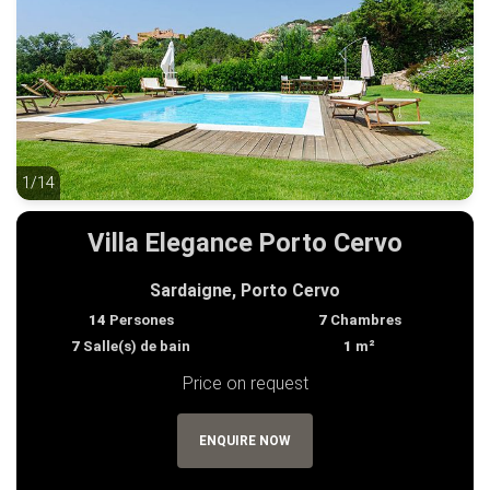
1/14
1/14
Villa Elegance Porto Cervo
Sardaigne, Porto Cervo
14
Persones
7
Chambres
7
Salle(s) de bain
1
m²
Price on request
ENQUIRE NOW