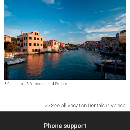
6
Chambres
8
Bathrooms
14
Persones
>> See all Vacation Rentals in Venise
Phone support