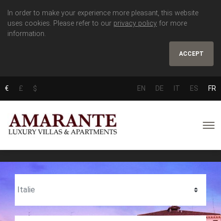
In order to make your experience more pleasant, this website
uses cookies. Please refer to our
privacy policy
for more
information.
ACCEPT
€
£
$
EN
DE
IT
ES
FR