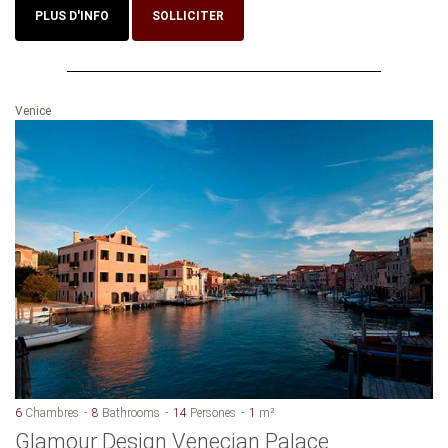
PLUS D'INFO
SOLLICITER
Venice
6
Chambres
8
Bathrooms
14
Persones
1
m²
Glamour Design Venecian Palace