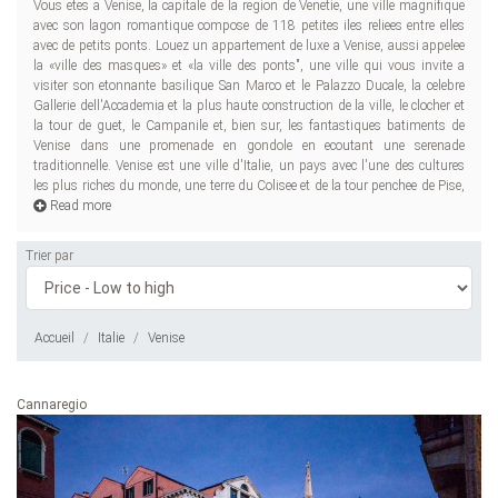
Vous etes a Venise, la capitale de la region de Venetie, une ville magnifique
de Léonard de Vinci et Michel-Ange, de Galilee et Machiavel. L'Italie a donne
pourrions parler de ce pays pour les ages et, bien sur, vous pourriez passer
avec son lagon romantique compose de 118 petites iles reliees entre elles
naissance a des phenomenes tels que l'Empire romain, Eglise catholique,
toute votre vie a essayer de savoir et comprendre, en contemplant les
avec de petits ponts. Louez un appartement de luxe a Venise, aussi appelee
Renaissance. Vous avez tout ici. Elle est Rome et Venise, connues pour leur
la «ville des masques» et «la ville des ponts", une ville qui vous invite a
architecture, leurs peintures, leurs sculptures et la litterature des jalons, il y
visiter son etonnante basilique San Marco et le Palazzo Ducale, la celebre
a Milan, le centre de conception et de fashion. En Italie sont nes les plus
Gallerie dell'Accademia et la plus haute construction de la ville, le clocher et
grands maitres du cinema et d'autres celebrites : Vittorio de Sica, Roberto
la tour de guet, le Campanile et, bien sur, les fantastiques batiments de
Rossellini, Sergio Leone, Gina Lollobrigida, Federico Fellini, Roberto Benigni,
Venise dans une promenade en gondole en ecoutant une serenade
Bernardo Bertolucci. Il y a la musique: Vivaldi, Verdi, Puccini. Quelle est la
traditionnelle. Venise est une ville d'Italie, un pays avec l'une des cultures
capitale de l'art, sinon l'Italie? Elle est le pays de la cuisine delicieuse, des
les plus riches du monde, une terre du Colisee et de la tour penchee de Pise,
pates et des pizzas, lasagnes, polenta, risotto, legumes grilles ... Nous
Read more
Trier par
Accueil
Italie
Venise
Cannaregio