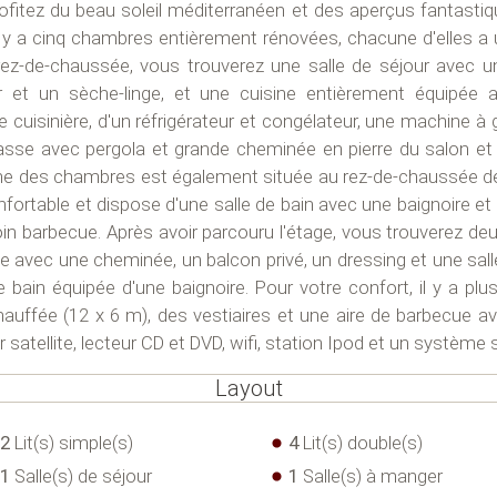
rofitez du beau soleil méditerranéen et des aperçus fantastiq
Il y a cinq chambres entièrement rénovées, chacune d'elles a 
rez-de-chaussée, vous trouverez une salle de séjour avec u
et un sèche-linge, et une cuisine entièrement équipée a
une cuisinière, d'un réfrigérateur et congélateur, une machine à
sse avec pergola et grande cheminée en pierre du salon et 
. Une des chambres est également située au rez-de-chaussée de 
nfortable et dispose d'une salle de bain avec une baignoire et
coin barbecue. Après avoir parcouru l'étage, vous trouverez d
e avec une cheminée, un balcon privé, un dressing et une sal
 bain équipée d'une baignoire. Pour votre confort, il y a 
chauffée (12 x 6 m), des vestiaires et une aire de barbecue av
satellite, lecteur CD et DVD, wifi, station Ipod et un système 
Layout
2
Lit(s) simple(s)
4
Lit(s) double(s)
1
Salle(s) de séjour
1
Salle(s) à manger