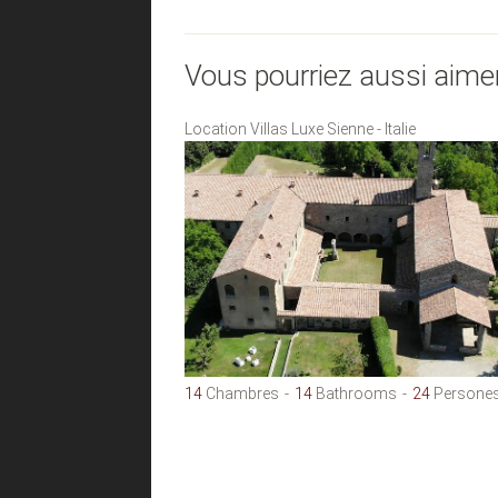
Vous pourriez aussi aime
Location Villas Luxe Sienne - Italie
14
Chambres
14
Bathrooms
24
Persone