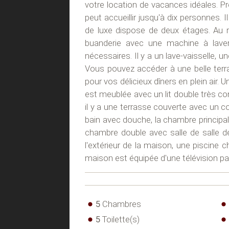
votre location de vacances idéales. P
peut accueillir jusqu'à dix personnes. 
de luxe dispose de deux étages. Au 
buanderie avec une machine à laver 
nécessaires. Il y a un lave-vaisselle, 
Vous pouvez accéder à une belle terra
pour vos délicieux dîners en plein air
est meublée avec un lit double très co
il y a une terrasse couverte avec un 
bain avec douche, la chambre principal
chambre double avec salle de salle de
l'extérieur de la maison, une piscine 
maison est équipée d'une télévision par 
5
Chambres
5
Toilette(s)