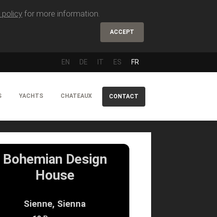
 policy
for more information.
ACCEPT
EN
DE
IT
ES
FR
S
YACHTS
CHATEAUX
CONTACT
Bohemian Design
House
Sienne, Sienna