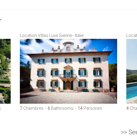
r
Location Villas Luxe Sienne - Italie
Locati
s
7
Chambres
6
Bathrooms
14
Persones
4
Cha
>> Se