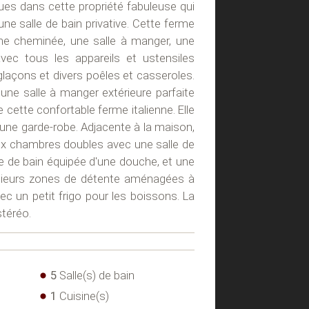
ues dans cette propriété fabuleuse qui
une salle de bain privative. Cette ferme
ne cheminée, une salle à manger, une
vec tous les appareils et ustensiles
 glaçons et divers poêles et casseroles.
une salle à manger extérieure parfaite
cette confortable ferme italienne. Elle
 une garde-robe. Adjacente à la maison,
eux chambres doubles avec une salle de
le de bain équipée d'une douche, et une
plusieurs zones de détente aménagées à
ec un petit frigo pour les boissons. La
stéréo.
5
Salle(s) de bain
1
Cuisine(s)