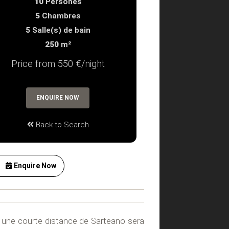
10
Persones
5
Chambres
5
Salle(s) de bain
250
m²
Price from 550 €/night
ENQUIRE NOW
Back to Search
Enquire Now
 une courte distance de Sarteano sera