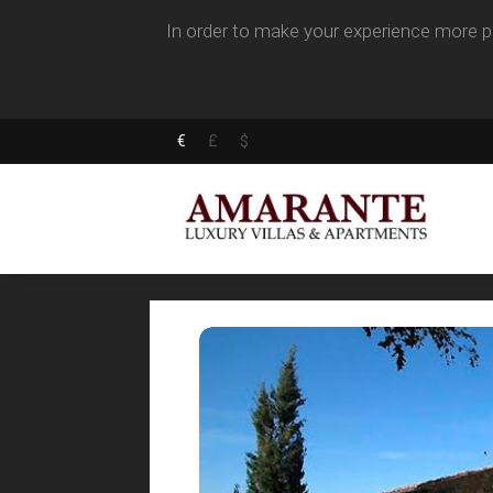
In order to make your experience more pl
€
£
$