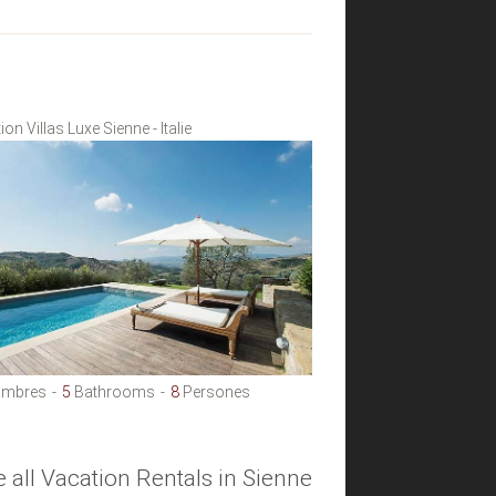
on Villas Luxe Sienne - Italie
mbres
5
Bathrooms
8
Persones
e all Vacation Rentals in Sienne