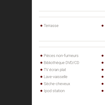
Terrasse
Pièces non-fumeurs
Bibliothèque DVD/CD
TV écran plat
Lave-vaisselle
Sèche-cheveux
Ipod station