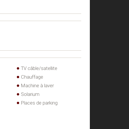
TV câble/satellite
Chauffage
Machine à laver
Solarium
Places de parking